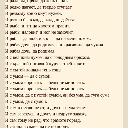
И рада бы, пряла, да лень напала.
И редко шагает, да твердо ступает.
И резвому коню кнут нужен.
И рукою бы взял, да клад не даётся.
И рыба, и птица хвостом правит.
И рыбы наловит, и ног не замочит.
И ряб — да люб; и кос — да на меня похож.
И рябая дочь, да родимая, а и красавица, да чужая.
И рябая дочь, да родимая.
И с великим духом, да с голодным брюхом.
И с красной ногавкой куру ястреб ловит.
И с сытой лошади тень тоща.
И с умом — да с сумой.
И с умом воровать — беды не миновать.
И с умом воровать — беды не миновать.
И с умом, да с пустой сумой, ан без ума, да туга сума.
И с умом, да с сумой.
И сам в петлю лезет, и другого туда тянет.
И сам зарекусь, и другу и недругу закажу.
И сам тому не рад, что грамоте горазд.
И сатана в славе, да не по добру.