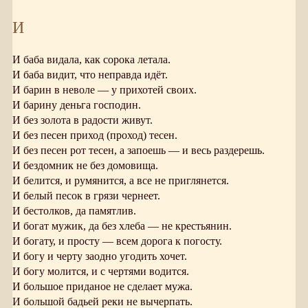
И
И баба видала, как сорока летала.
И баба видит, что неправда идёт.
И барин в неволе — у прихотей своих.
И барину деньга господин.
И без золота в радости живут.
И без песен приход (проход) тесен.
И без песен рот тесен, а запоешь — и весь раздерешь.
И бездомник не без домовища.
И белится, и румянится, а все не приглянется.
И белый песок в грязи чернеет.
И бестолков, да памятлив.
И богат мужик, да без хлеба — не крестьянин.
И богату, и просту — всем дорога к погосту.
И богу и черту заодно угодить хочет.
И богу молится, и с чертями водится.
И большое приданое не сделает мужа.
И большой бадьей реки не вычерпать.