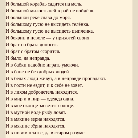
И большой корабль садится на мель.
И большой милостыней в рай не войдёшь.
И большой реке слава до моря.
И большому гусю не высидеть телёнка.
И большому гусю не высидеть цыпленка.
И боярин в неволе — у прихотей своих.
И брат на брата доносит.
И брат с братом ссорится.
И было, да неправда.
И в бабки надобно играть умеючи.
И в бане не без добрых людей.
И в бедах люди живут, а в неправде пропадают.
И в гости не ездит, и к себе не зовет.
И в лихом добродетель находится.
И в мир и в пир — одежда одна.
И в мое оконце засветит солнце.
И в мутной воде рыбу ловят.
И в мякине зерна находятся.
И в мякине зёрна находятся.
И в новом платье, да в старом разуме.