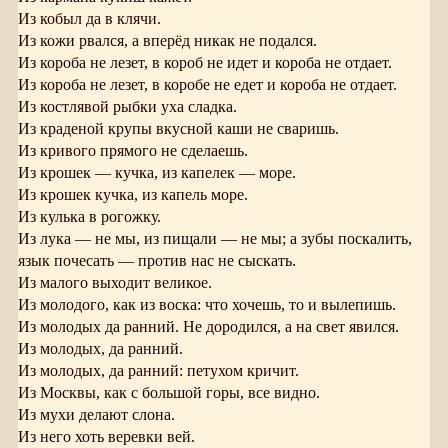
Из кобыл да в клячи.
Из кожи рвался, а вперёд никак не подался.
Из короба не лезет, в короб не идет и короба не отдает.
Из короба не лезет, в коробе не едет и короба не отдает.
Из костлявой рыбки уха сладка.
Из краденой крупы вкусной каши не сваришь.
Из кривого прямого не сделаешь.
Из крошек — кучка, из капелек — море.
Из крошек кучка, из капель море.
Из кулька в рогожку.
Из лука — не мы, из пищали — не мы; а зубы поскалить,
язык почесать — против нас не сыскать.
Из малого выходит великое.
Из молодого, как из воска: что хочешь, то и вылепишь.
Из молодых да ранний. Не дородился, а на свет явился.
Из молодых, да ранний.
Из молодых, да ранний: петухом кричит.
Из Москвы, как с большой горы, все видно.
Из мухи делают слона.
Из него хоть веревки вей.