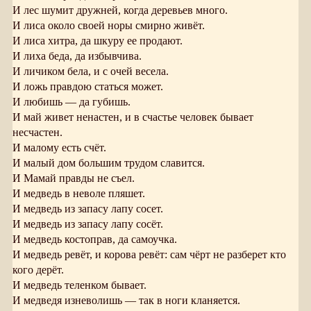
И лес шумит дружней, когда деревьев много.
И лиса около своей норы смирно живёт.
И лиса хитра, да шкуру ее продают.
И лиха беда, да избывчива.
И личиком бела, и с очей весела.
И ложь правдою статься может.
И любишь — да губишь.
И май живет ненастен, и в счастье человек бывает
несчастен.
И малому есть счёт.
И малый дом большим трудом славится.
И Мамай правды не съел.
И медведь в неволе пляшет.
И медведь из запасу лапу сосет.
И медведь из запасу лапу сосёт.
И медведь костоправ, да самоучка.
И медведь ревёт, и корова ревёт: сам чёрт не разберет кто
кого дерёт.
И медведь теленком бывает.
И медведя изневолишь — так в ноги кланяется.