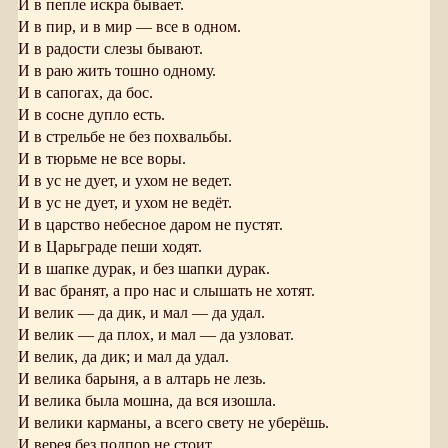
И в пепле искра бывает.
И в пир, и в мир — все в одном.
И в радости слезы бывают.
И в раю жить тошно одному.
И в сапогах, да бос.
И в сосне дупло есть.
И в стрельбе не без похвальбы.
И в тюрьме не все воры.
И в ус не дует, и ухом не ведет.
И в ус не дует, и ухом не ведёт.
И в царство небесное даром не пустят.
И в Царьграде пеши ходят.
И в шапке дурак, и без шапки дурак.
И вас бранят, а про нас и слышать не хотят.
И велик — да дик, и мал — да удал.
И велик — да плох, и мал — да узловат.
И велик, да дик; и мал да удал.
И велика барыня, а в алтарь не лезь.
И велика была мошна, да вся изошла.
И велики карманы, а всего свету не уберёшь.
И верея без подпор не стоит.