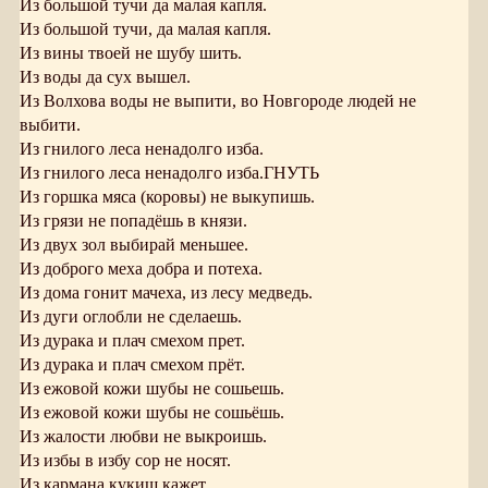
Из большой тучи да малая капля.
Из большой тучи, да малая капля.
Из вины твоей не шубу шить.
Из воды да сух вышел.
Из Волхова воды не выпити, во Новгороде людей не
выбити.
Из гнилого леса ненадолго изба.
Из гнилого леса ненадолго изба.ГНУТЬ
Из горшка мяса (коровы) не выкупишь.
Из грязи не попадёшь в князи.
Из двух зол выбирай меньшее.
Из доброго меха добра и потеха.
Из дома гонит мачеха, из лесу медведь.
Из дуги оглобли не сделаешь.
Из дурака и плач смехом прет.
Из дурака и плач смехом прёт.
Из ежовой кожи шубы не сошьешь.
Из ежовой кожи шубы не сошьёшь.
Из жалости любви не выкроишь.
Из избы в избу сор не носят.
Из кармана кукиш кажет.