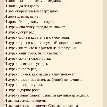
И долго ждали, а толку не видали.
И долго, да без долгу.
И дом оборачивается вверх дном.
И дома хозяин, да нет.
И дрова без поджогу не горят.
И дура-жена мужу правды не скажет.
И дурак добру рад.
И дурак ездит в карете, а и с умом ходит.
И дурак ездит в карете, а умный ходит пешком.
И дурак знает, что в Христов день праздник.
И дурак кашу съест, было бы масло.
И дурак молвит слово в лад.
И дурак на всех не угодит.
И дурак пирогу рад.
И дурак поймёт, как масла в кашу положат.
И дурак праздники знает, да будней не помнит.
И дурак празднику рад.
И дурень дурню рознь.
И дурень кашу сварит: была бы крупица да водица.
И дьячка сеном не кормят.
И дьячка сеном не кормят. Солома не съедома.