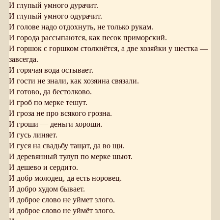
И глупый умного дурачит.
И глупый умного одурачит.
И голове надо отдохнуть, не только рукам.
И города рассыпаются, как песок приморский.
И горшок с горшком столкнётся, а две хозяйки у шестка —
завсегда.
И горячая вода остывает.
И гости не знали, как хозяина связали.
И готово, да бестолково.
И гроб по мерке тешут.
И гроза не про всякого грозна.
И гроши — деньги хороши.
И гусь линяет.
И гуся на свадьбу тащат, да во щи.
И деревянный тулуп по мерке шьют.
И дешево и сердито.
И добр молодец, да есть норовец.
И добро худом бывает.
И доброе слово не уймет злого.
И доброе слово не уймёт злого.