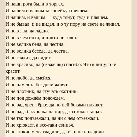
И наши рога были в торгах.
И нашим и вашим за копейку спляшем.
И нашим, и вашим — куда тянут, туда и пляшем.
И не бывал, и не видал, и о ту пору на свете не живал.
И не в лад, да ладно.
И не в чем идти, и никто не зовет.
И не велика беда, да честна.
И не велика беседа, да честна.
И не глядит, да видит.
И не красиво, да (скажешь) спасибо. Что к лицу, то и
красит.
И не любо, да смейся.
И не нам чета без доли живут.
И не плотник, да стучать охотник.
И не под дождём подождём.
И не рад хрен тёрке, да по ней боками пляшет.
И не рада б курочка на пир, да за хохол тащат.
И не так подъезжали, да ни с чем отъезжали.
И не хрюкает, а все-таки свинья.
И не этакие меня гладили, да и то не поладили.