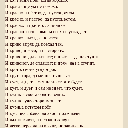
И кот песни поёт, когда хорошо.
И красавице ум не помеха.
И красно и пёстро, да пустоцветом.
И красно, и пестро, да пустоцветом.
И красно, и цветно, да линюче.
И красное солнышко на всех не угождает.
И крепко шьют, да порется.
И криво впряг, да поехал так.
И криво, и косо, и на сторону.
И кривоног, да спляшет; и прям — да не ступит.
И кривоног, да спляшет; и прям, да не ступит.
И крот в своем углу зорок.
И крута гора, да миновать нельзя.
И кует, и дует, а сам не знает, что будет.
И куёт, и дует, и сам не знает, что будет.
И кулик в своем болоте велик.
И кулик чужу сторону знает.
И курица петухом поёт.
И куслива собака, да хвост поджимает.
И ладно живут, и неладно живут.
И легко перо, да на крышу не закинешь.