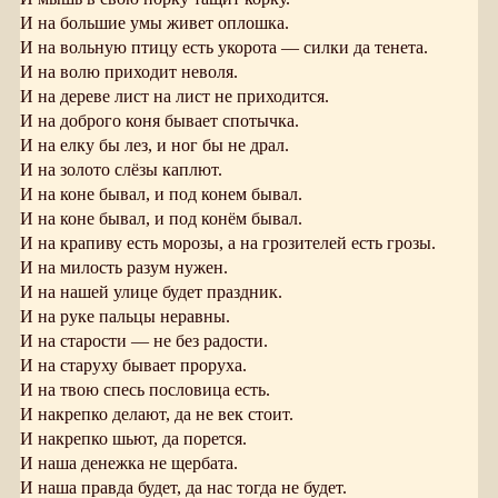
И на большие умы живет оплошка.
И на вольную птицу есть укорота — силки да тенета.
И на волю приходит неволя.
И на дереве лист на лист не приходится.
И на доброго коня бывает спотычка.
И на елку бы лез, и ног бы не драл.
И на золото слёзы каплют.
И на коне бывал, и под конем бывал.
И на коне бывал, и под конём бывал.
И на крапиву есть морозы, а на грозителей есть грозы.
И на милость разум нужен.
И на нашей улице будет праздник.
И на руке пальцы неравны.
И на старости — не без радости.
И на старуху бывает проруха.
И на твою спесь пословица есть.
И накрепко делают, да не век стоит.
И накрепко шьют, да порется.
И наша денежка не щербата.
И наша правда будет, да нас тогда не будет.