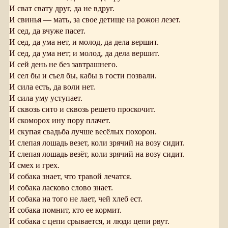
И сват свату друг, да не вдруг.
И свинья — мать, за свое детище на рожон лезет.
И сед, да вчуже пасет.
И сед, да ума нет, и молод, да дела вершит.
И сед, да ума нет; и молод, да дела вершит.
И сей день не без завтрашнего.
И сел бы и съел бы, кабы в гости позвали.
И сила есть, да воли нет.
И сила уму уступает.
И сквозь сито и сквозь решето проскочит.
И скоморох ину пору плачет.
И скупая свадьба лучше весёлых похорон.
И слепая лошадь везет, коли зрячий на возу сидит.
И слепая лошадь везёт, коли зрячий на возу сидит.
И смех и грех.
И собака знает, что травой лечатся.
И собака ласково слово знает.
И собака на того не лает, чей хлеб ест.
И собака помнит, кто ее кормит.
И собака с цепи срывается, и люди цепи рвут.