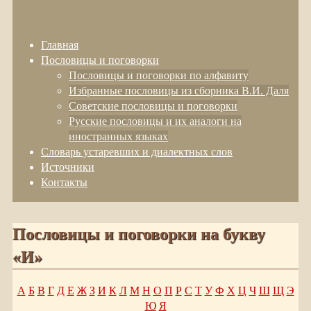
Главная
Пословицы и поговорки
Пословицы и поговорки по алфавиту
Избранные пословицы из сборника В.И. Даля
Советские пословицы и поговорки
Русские пословицы и их аналоги на
иностранных языках
Словарь устаревших и диалектных слов
Источники
Контакты
Пословицы и поговорки на букву
«И»
А
Б
В
Г
Д
Е
Ж
З
И
К
Л
М
Н
О
П
Р
С
Т
У
Ф
Х
Ц
Ч
Ш
Щ
Э
Ю
Я