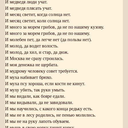
И медведя люди учат.
И медведя плясать учат.
И месяц светит, когда солнца нет.
И месяц светит, коли солнца нет.
И много за морем грибов, да не по нашему кузову.
И много за морем грибов, да не по нашему.
И молебен пет, да легче нет (да пользы нет).
И молод, да водит волость.
И молод, да хил, и стар, да дюж.
И Москва не сразу строилась.
И моя денежка не щербата.
И мудрому человеку совет требуется.
И муха набивает брюхо.
И муха псу хороша, если кости не кинут.
И муху убить, так руки умыть.
И мы видали, как бояре едали.
И мы видывали, да не завидовали.
И мы научились, с какого конца редьку есть.
И мы не в лесу родились, не пенью молились.
И мы не на руку лапоть обуваем.
И мышь в свою норку тащит корку.