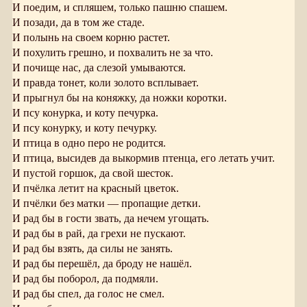
И поедим, и спляшем, только пашню спашем.
И позади, да в том же стаде.
И полынь на своем корню растет.
И похулить грешно, и похвалить не за что.
И почище нас, да слезой умываются.
И правда тонет, коли золото всплывает.
И прыгнул бы на коняжку, да ножки коротки.
И псу конурка, и коту печурка.
И псу конурку, и коту печурку.
И птица в одно перо не родится.
И птица, высидев да выкормив птенца, его летать учит.
И пустой горшок, да свой шесток.
И пчёлка летит на красный цветок.
И пчёлки без матки — пропащие детки.
И рад бы в гости звать, да нечем угощать.
И рад бы в рай, да грехи не пускают.
И рад бы взять, да силы не занять.
И рад бы перешёл, да броду не нашёл.
И рад бы поборол, да подмяли.
И рад бы спел, да голос не смел.