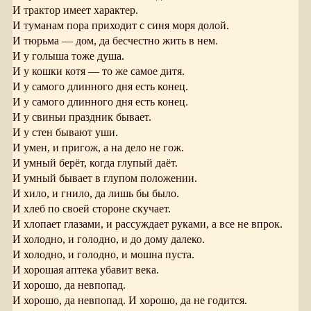
И трактор имеет характер.
И туманам пора приходит с синя моря долой.
И тюрьма — дом, да бесчестно жить в нем.
И у голыша тоже душа.
И у кошки котя — то же самое дитя.
И у самого длинного дня есть конец.
И у самого длинного дня есть конец.
И у свиньи праздник бывает.
И у стен бывают уши.
И умен, и пригож, а на дело не гож.
И умный берёт, когда глупый даёт.
И умный бывает в глупом положении.
И хило, и гнило, да лишь бы было.
И хлеб по своей стороне скучает.
И хлопает глазами, и рассуждает руками, а все не впрок.
И холодно, и голодно, и до дому далеко.
И холодно, и голодно, и мошна пуста.
И хорошая аптека убавит века.
И хорошо, да невпопад.
И хорошо, да невпопад. И хорошо, да не годится.