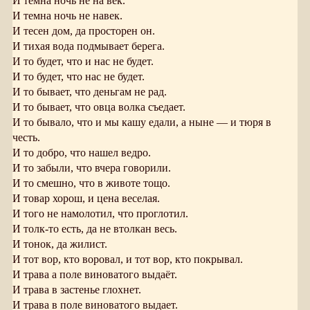
И тёмна ночь не на век.
И темна ночь не навек.
И тесен дом, да просторен он.
И тихая вода подмывает берега.
И то будет, что и нас не будет.
И то будет, что нас не будет.
И то бывает, что деньгам не рад.
И то бывает, что овца волка съедает.
И то бывало, что и мы кашу едали, а ныне — и тюря в
честь.
И то добро, что нашел ведро.
И то забыли, что вчера говорили.
И то смешно, что в животе тощо.
И товар хорош, и цена веселая.
И того не намолотил, что проглотил.
И толк-то есть, да не втолкан весь.
И тонок, да жилист.
И тот вор, кто воровал, и тот вор, кто покрывал.
И трава а поле виноватого выдаёт.
И трава в застенье глохнет.
И трава в поле виноватого выдает.