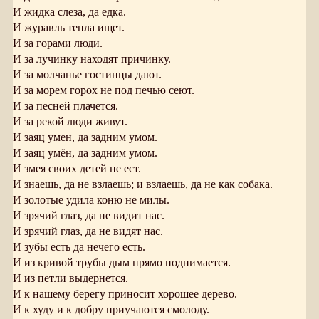
И жидка слеза, да едка.
И журавль тепла ищет.
И за горами люди.
И за лучинку находят причинку.
И за молчанье гостинцы дают.
И за морем горох не под печью сеют.
И за песней плачется.
И за рекой люди живут.
И заяц умен, да задним умом.
И заяц умён, да задним умом.
И змея своих детей не ест.
И знаешь, да не взлаешь; и взлаешь, да не как собака.
И золотые удила коню не милы.
И зрячий глаз, да не видит нас.
И зрячий глаз, да не видят нас.
И зубы есть да нечего есть.
И из кривой трубы дым прямо поднимается.
И из петли выдернется.
И к нашему берегу приносит хорошее дерево.
И к худу и к добру приучаются смолоду.