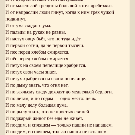
И от маленькой трещины большой котел дребезжит.
И от напраслин люди гинут, когда к ним грех чужой
подкинут.
И от ума сходят с ума.
И пальцы на руках не равны.
И пастух овцу бьёт, что не туда идёт.
И первой сотни, да не первой тысячи.
И пес перед хлебом смиряется.
И пёс перед хлебом смиряется.
И петух на своем пепелище храбрится.
И петух свои часы знает.
И петух храбрится на своем пепелище.
И по дыму знать, что огня нет.
И по заячьему следу доходят до медвежьей берлоги.
И по летам, и по годам — одно место: печь.
И по малу делу большая дума.
И по рылу знать, что не простых свиней.
И поджарый живот без еды не живёт.
И поедим, и спляшем — только пашни не напашем.
И поедим, и спляшем, только пашни не вспашем.