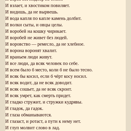
И взлает, и хвостиком повиляет.
И видишь, да не вырвешь.
И вода капля по капле камень долбит.
И волки сыты, и овцы целы.
И воробей на кошку чирикает.
И воробей не живет без людей.
И воровство — ремесло, да не хлебное.
И ворона воронят хвалит.
И враньем люди живут.
И все люди, да всяк человек по себе.
И всем было б место, коли б не было тесно.
И всяк бы косил, если б чёрт косу носил.
И всяк водит, да не всяк доводит.
И всяк сошьет, да не всяк скроит.
И всяк умрет, как смерть придет.
И гладко стружит, и стружки кудрявы.
И гладок, да гадок.
И глаза обманываются.
И глазаст, и ротаст, а пути к нему нет.
И глуп молвит слово в лад.