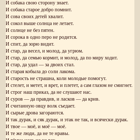
И собака свою сторону знает.
И собака старое добро помнит.
И сова своих детей хвалит.
И сокол выше солнца не летает.
И солнце не без пятен.
И сорока в одно перо не родится.
И спит, да зорю видит.
И стар, да весел, и молод, да угрюм.
И стар, да семью кормит, и молод, да по миру ходит.
И стар, да удал — за двоих стал.
И старая кобыла до соли лакома.
И старость не страшна, коли молодые помогут.
И стелет, и метет, и врет, и плетет, а сам глазом не смигнет.
И строг наш приказ, да не слушают нас.
И суров — да правдив, и ласков — да крив.
И считанную овцу волк съедает.
И сырые дрова загораются.
И так дурак, и сяк дурак, и этак не так, и всячески дурак.
И твое — моё, и моё — моё.
И те же люди, да не те нравы.