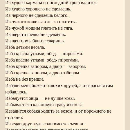
Из худого кармана и последний грош валится.
Из худого хорошего не сделаешь.
Из чёрного не сделаешь белого.
Из чужого кошелька легко платить.
Из чужой мошны платить не тяга.
Из шерсти шёлка не сделаешь.
Из щеп похлебки не сваришь.
Изба детьми весела.
Изба красна углами, обед — пирогами.
Изба красна углами, обед- пирогами.
Изба крепка запором, а двор — забором.
Изба крепка запором, а двор забором.
Изба не без крыши.
Избави меня боже от плохих друзей, а от врагов я сам
избавлюсь.
Избалуется овца — не лучше козы.
Избывает его как лихую траву из поля.
Извадится собака ходить за возом, и от порожнего не
отстанет.
Изведан друг, куль соли вместе съевши.