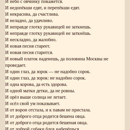
И небо с овчинку покажется.
И недопёкши едят, и перепёкши едят.
И некрасива, да счастлива.
И неладно, да удачливо.
И неправде глотку рукавицей не заткнешь.
И неправде глотку рукавицей не заткнёшь.
И нескладно, да жалобно.
И новая песня стареет.
И новая песня старится.
И новый платок наденешь, да половина Москвы не
проведает.
И один глаз, да зорок — не надобно сорок.
И один глаз, да зорок: не надобно сорок.
И одна корова, да есть здорова.
И одной матки детки, да не ровны.
И орёл выше солнца не летает.
И осёл свой ум показывает.
И от ворон отстала, и к павам не пристала.
И от доброго отца родится бешена овца.
И от доброго отца родится бешеная овца.
И от доброй собаки блох наберёшься.