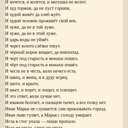
И хочется, и колется, и матушка не велит.
И худ торжок, да не пуст горшок.
И худой живёт да хлеб жуёт.
И худой человек проживёт свой век.
И хуже, да не в той луже.
И хуже, да не в этой луже.
И царь воды не уймёт.
И через золото слёзки текут.
И чёрный ворон вещает, да невпопад.
И черт под старость в монахи пошел.
И чёрт под старость в монахи пошёл.
И честь не в честь, коли нечего есть.
И швец, и жнец, и в дуду игрец.
И шито, и крыто.
И шьет, и порет, и лощит, и плющит.
И это ответ, коли лучше нет.
И языком болтает, и пальцем тычет, а все толку нет.
Иван Марьи не слушается: сам приказывать горазд.
Иван пьян гуляет, а Марья с голоду умирает.
Игла в стог упала — пиши пропало.
Игла не шило, сапог не шила.